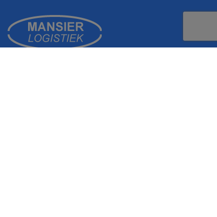
Hengevelderstraat 39 , 7471 CG Goor (Overijssel)
0547 389 679
info@mansierlogistiek.nl
KVK 04083790
Snel naar
Medicijnkar
Waskar