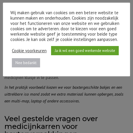
Wij maken gebruik van cookies om een betere website te
Stap 3. Het gebruik van de
kunnen maken en onderhouden. Cookies zijn noodzakelijk
Medicijnkar
voor het functioneren van onze website en we gebruiken
cookies om te adverteren. door te kiezen voor een goed
werkende website geef je toestemming voor beide type
cookies. Je kan ook zelf je cookie instellingen aanpassen.
Hoe gaat de medicijnkar gebruikt worden? Zo kan het zijn dat er
baxter verpakkingen gebruikt worden. Er grotere afstanden afgelegd
Cookie voorkeuren
Ja ik wil een goed werkende website
worden of extra veiligheidseisen in verband met opiaten. We hebben
Nee bedankt
de mogelijkheid om medicijnwagens af te sluiten met verschillende
slot systemen en voor opiaten is er een mogelijkheid om een
medicijnen kluisje in te passen.
In het praktijk voorbeeld kiezen we voor baxtergeschikte bakjes en een
uittrekbare iso mand zodat we extra materiaal kunnen opbergen, zoals
een multi-map, laptop of andere accessoires.
Veel gestelde vragen over
medicijnkarren voor