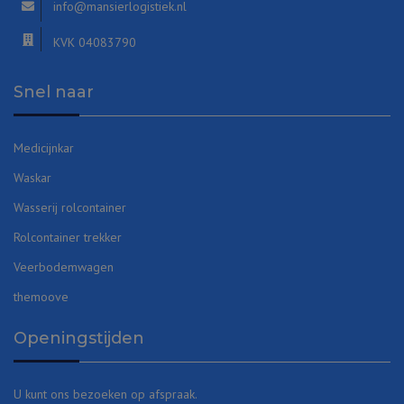
info@mansierlogistiek.nl
KVK 04083790
Snel naar
Medicijnkar
Waskar
Wasserij rolcontainer
Rolcontainer trekker
Veerbodemwagen
themoove
Openingstijden
U kunt ons bezoeken op afspraak.