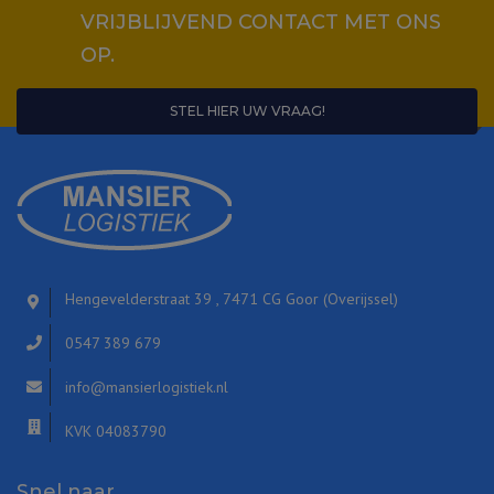
VRIJBLIJVEND CONTACT MET ONS
OP.
STEL HIER UW VRAAG!
Hengevelderstraat 39 , 7471 CG Goor (Overijssel)
0547 389 679
info@mansierlogistiek.nl
KVK 04083790
Snel naar