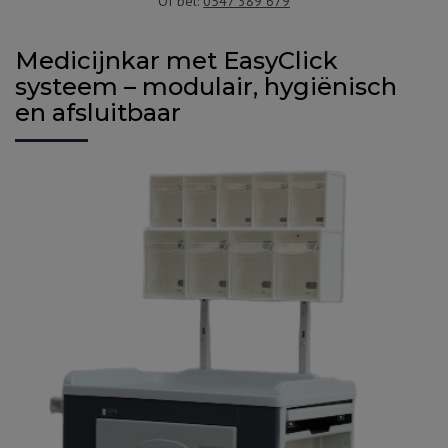
Of bel:
0547 389 679
Medicijnkar met EasyClick
systeem – modulair, hygiënisch
en afsluitbaar