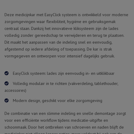
Deze medicijnkar met EasyClick systeem is ontwikkeld voor moderne
zorgomgevingen waar flexibiliteit, hygiëne en gebruiksgemak
centraal staan. Dankzij het innovatieve kliksysteem zijn de lades
volledig zonder gereedschap te verwijderen en terug te plaatsen.
Dit maakt het aanpassen van de indeling snel en eenvoudig,
afgestemd op iedere afdeling of toepassing. De kar is strak
vormgegeven en ontworpen voor intensief dagelijks gebruik.
EasyClick systeem: lades zijn eenvoudig in- en uitklikbaar
Volledig modulair in te richten (vakverdeling, tablethouder,
accessoires)
Modern design, geschikt voor elke zorgomgeving
De combinatie van een slimme indeling en snelle demontage zorgt
voor een efficiënte workflow tijdens medicatie-uitgifte en
schoonmaak. Door het ontbreken van schroeven en naden blijft de
medicijnkar niet alleen langer netjes, maar voldoet hij ook aan de