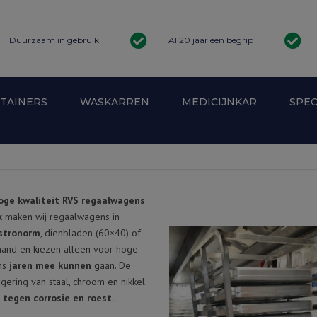
Duurzaam in gebruik
Al 20 jaar een begrip
TAINERS
WASKARREN
MEDICIJNKAR
SPEC
ARE ROLCONTAINER
WASKARREN ZORG
STAL ROLCONTAINERS
MEDICIJNKAR BAXTERGESCHIKT
VEERBODEMWAGENS
oge kwaliteit RVS regaalwagens
INER WASSERIJ
PROFESSIONELE WASKARREN
k
maken wij regaalwagens in
stronorm
, dienbladen (60×40) of
hand en kiezen alleen voor hoge
ens
jaren mee kunnen
gaan. De
ering van staal, chroom en nikkel.
ANTIDIEFSTAL ROLCONTAINERS
tegen corrosie en roest.