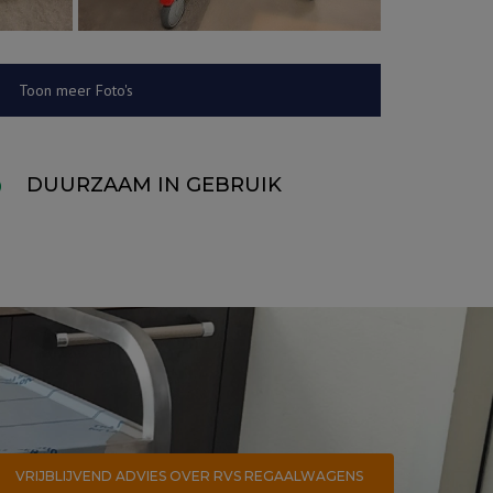
Toon meer Foto's
DUURZAAM IN GEBRUIK
VRIJBLIJVEND ADVIES OVER RVS REGAALWAGENS