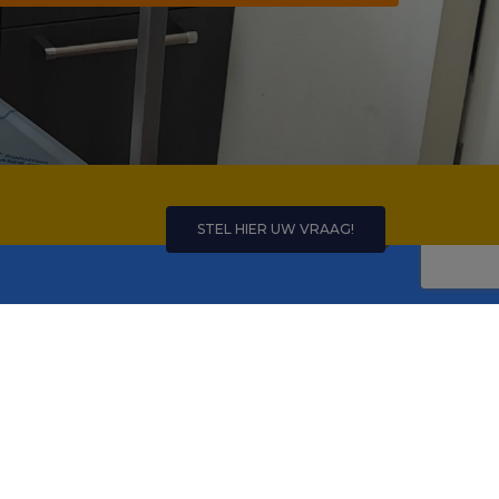
STEL HIER UW VRAAG!
Compliance
Op onze producten zijn
algemene
voorwaarden
van kracht tenzij anders
overeengekomen.
7:00
We analyseren website gebruik door
7:00