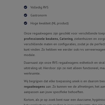
WASKARREN
Volledig RVS
ETAGEWAGENS
Gastronorm
Hoge kwaliteit (NL product)
TRANSPORTWAGENS
Onze regaalwagens zijn geschikt voor verschillende toe
ELEKTROTREKKERS
professionele keukens, Catering
, ziekenhuizen en zorgi
verschillende maten en configuraties, zodat je de perfe
STOELVERPLAATSER THE
kunt vinden. Zo hebben we eerder ook rvs serveerwage
MOOVE
module.
RVS HOOG LAAG TAFELS
Daarnaast zijn onze RVS regaalwagens esthetisch en stra
uitstraling uit. Hierdoor zijn ze niet alleen functioneel, 
PROFESSIONELE
werkruimte.
MEDICIJNKASTEN
Wij begrijpen dat elke toepassing uniek is en daarom b
regaalwagens
aan. Zo kunnen we de afmetingen, het aan
DESINFECTIEZUIL DE VIAND
aanpassen aan jouw specifieke behoeften.
Kortom, als je op zoek bent naar een duurzame, hygiënis
STELLINGEN EN OPSLAG