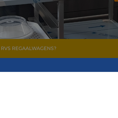
R RVS REGAALWAGENS?
naar
Openingstijden
kar
U kunt ons bezoeken op afspraak.
Maandag
08:30 - 1
 rolcontainer
Dinsdag
08:30 - 1
iner trekker