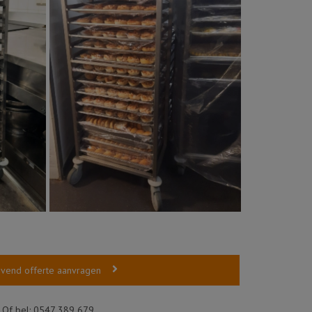
lijvend offerte aanvragen
Of bel:
0547 389 679