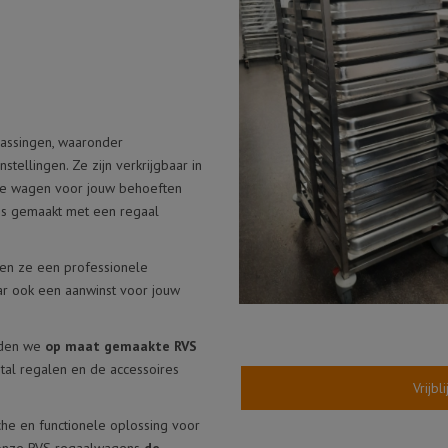
AFSLUITBARE ROLCONTAINER
WASKARREN ZORG
ROLCONTAINER WASSERIJ
VEERBODEMWAGENS
ETAGEWAGENS MODELLEN
PROFESSIONELE WASKARREN
ETAGEWAGENS MET
RVS TRANSPORTWAGEN
KOPPELSYSTEEM
passingen, waaronder
RVS ORDERPICKWAGEN
ROLCONTAINER TREKKER
nstellingen. Ze zijn verkrijgbaar in
STANDAARD COMBIWAGENS
cte wagen voor jouw behoeften
RVS REGAALWAGEN
ELEKTROTREKKER STAAND
ns gemaakt met een regaal
MODEL
RVS SERVEERWAGEN
ELEKTROTREKKER ZIT MODEL
len ze een professionele
maar ook een aanwinst voor jouw
ALUMINIUM TRANSPORTWAGEN
ieden we
op maat gemaakte RVS
tal regalen en de accessoires
Vrijb
che en functionele oplossing voor