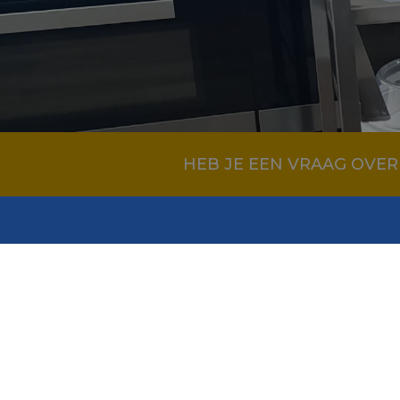
HEB JE EEN VRAAG OVE
Snel 
Medicijn
Waskar
Hengevelderstraat 39 , 7471 CG
Wasserij
Goor (Overijssel)
Rolconta