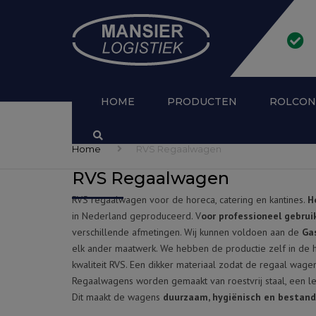
HOME
PRODUCTEN
ROLCON
ALLE PRODUCTEN
AFSLUITB
Home
RVS Regaalwagen
RVS Regaalwagen
MEDICIJNKAR
ANTIDIEF
RVS regaalwagen voor de horeca, catering en kantines.
H
KASTWAGEN
ROLCONTA
in Nederland geproduceerd. V
oor professioneel gebrui
verschillende afmetingen. Wij kunnen voldoen aan de
Ga
RVS TRANSPORTWAGENS OP
elk ander maatwerk. We hebben de productie zelf in de 
MAAT
kwaliteit RVS. Een dikker materiaal zodat de regaal wag
Regaalwagens worden gemaakt van roestvrij staal, een leg
ROLCONTAINERS
Dit maakt de wagens
duurzaam, hygiënisch en bestand 