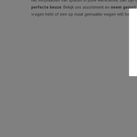
het verplaatsen van spullen in jouw werkruimte, dan zij
perfecte keuze
. Bekijk ons assortiment en
neem gerust
FLIGHTCASE OP MAAT
vragen hebt of een op maat gemaakte wagen wilt bestel
OVERIGE PRODUCTEN