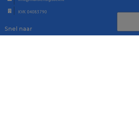
KVK 04083790
Snel naar
Medicijnkar
Waskar
Wasserij rolcontainer
Rolcontainer trekker
Veerbodemwagen
themoove
Openingstijden
U kunt ons bezoeken op afspraak.