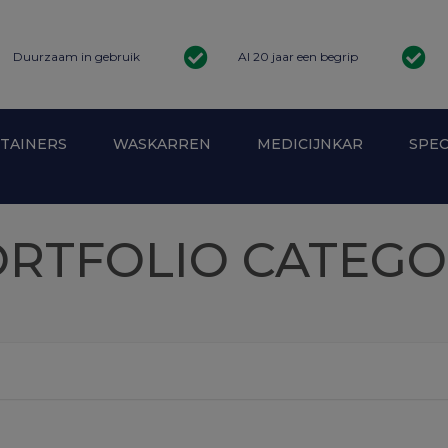
Duurzaam in gebruik
Al 20 jaar een begrip
TAINERS
WASKARREN
MEDICIJNKAR
SPEC
ARE ROLCONTAINER
WASKARREN ZORG
RTFOLIO CATEG
STAL ROLCONTAINERS
MEDICIJNKAR BAXTERGESCHIKT
VEERBODEMWAGENS
INER WASSERIJ
PROFESSIONELE WASKARREN
ANTIDIEFSTAL ROLCONTAINERS