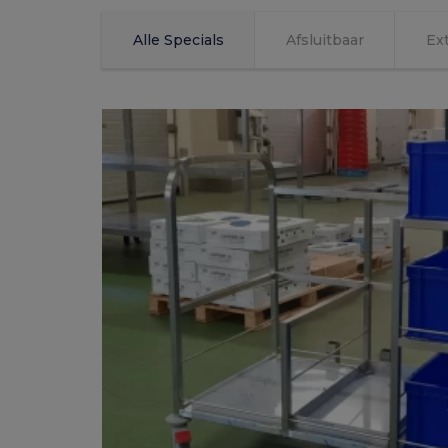
WASKARREN
Alle Specials
Afsluitbaar
Ex
ETAGEWAGENS
TRANSPORTWAGENS
ELEKTROTREKKERS
STOELVERPLAATSER THE
MOOVE
RVS HOOG LAAG TAFELS
PROFESSIONELE
MEDICIJNKASTEN
DESINFECTIEZUIL DE VIAND
STELLINGEN EN OPSLAG