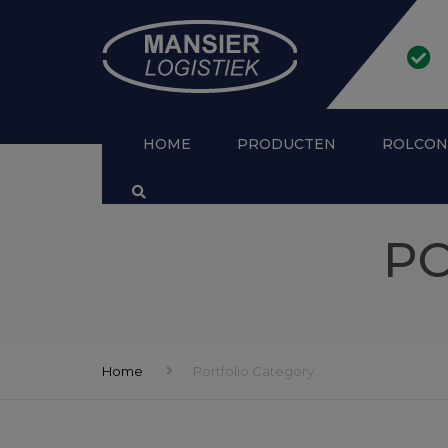
HOME
PRODUCTEN
ROLCON
ALLE PRODUCTEN
AFSLUITB
PO
MEDICIJNKAR
ANTIDIEF
KASTWAGEN
ROLCONTA
RVS TRANSPORTWAGENS OP
MAAT
Home
Portfolio Category
ROLCONTAINERS