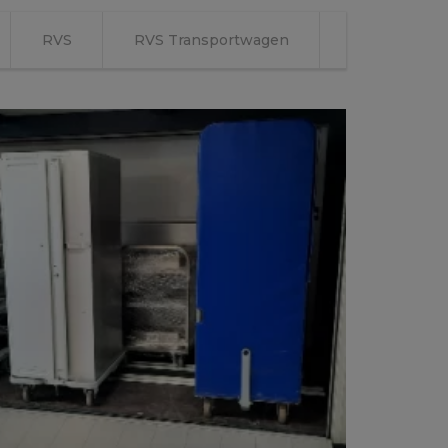
RVS
RVS Transportwagen