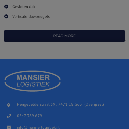
Gesloten dak
Verticale duwbeugels
READ MORE
Hengevelderstraat 39 , 7471 CG Goor (Overijssel)
0547 389 679
info@mansierlogistiek.nl